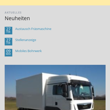
AKTUELLES
Neuheiten
27
Austausch Fräsmaschine
FEB
27
Stellenanzeige
FEB
09
Mobiles Bohrwerk
MÄR