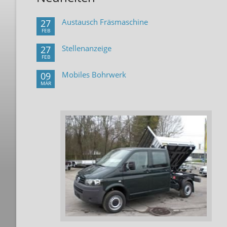
Austausch Fräsmaschine
27
FEB
Stellenanzeige
27
FEB
Mobiles Bohrwerk
09
MÄR