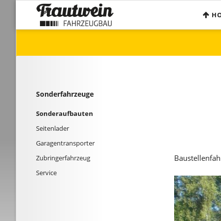
H
Aufbauten
Sonderfahrzeuge
Kranaufbau
Sonderaufbauten
Kofferaufbau
Seitenlader
Pritschenaufbau
Garagentransporter
Abrollgeräte
Zubringerfahrzeug
Navigation
Sonderfahrzeuge
Service
Service
überspringen
Sonderaufbauten
Seitenlader
Garagentransporter
Baustellenfah
Zubringerfahrzeug
Service